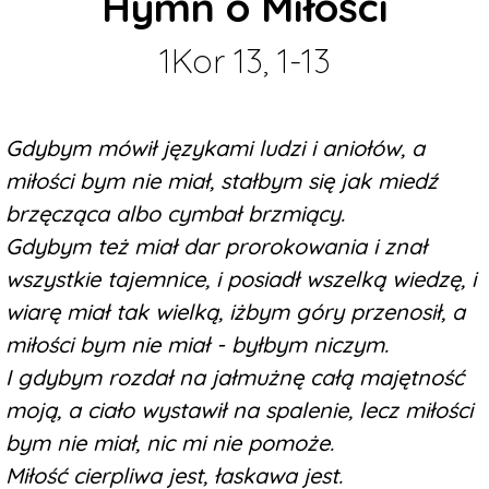
Hymn o Miłości
1Kor 13, 1-13
Gdybym mówił językami ludzi i aniołów, a
miłości bym nie miał, stałbym się jak miedź
brzęcząca albo cymbał brzmiący.
Gdybym też miał dar prorokowania i znał
wszystkie tajemnice, i posiadł wszelką wiedzę, i
wiarę miał tak wielką, iżbym góry przenosił, a
miłości bym nie miał - byłbym niczym.
I gdybym rozdał na jałmużnę całą majętność
moją, a ciało wystawił na spalenie, lecz miłości
bym nie miał, nic mi nie pomoże.
Miłość cierpliwa jest, łaskawa jest.