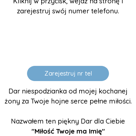
Kliknij w przycisk, wejdź na stronę i
zarejestruj swój numer telefonu.
Prezent drugi
Zarejestruj nr tel
Dar niespodzianka od mojej kochanej
żony za Twoje hojne serce pełne miłości.
Nazwałem ten piękny Dar dla Ciebie
"Miłość Twoje ma Imię"